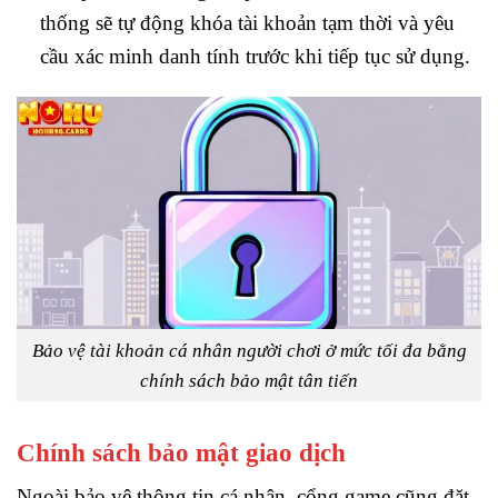
thống sẽ tự động khóa tài khoản tạm thời và yêu
cầu xác minh danh tính trước khi tiếp tục sử dụng.
Bảo vệ tài khoản cá nhân người chơi ở mức tối đa bằng
chính sách bảo mật tân tiến
Chính sách bảo mật giao dịch
Ngoài bảo vệ thông tin cá nhân, cổng game cũng đặt