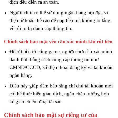
dịch đều diễn ra an toàn.
Người chơi có thể sử dụng ngân hàng nội địa, ví
điện tử hoặc thẻ cào để nạp tiền mà không lo lắng
về rủi ro bị đánh cắp thông tin.
Chính sách bảo mật yêu cầu xác minh khi rút tiền
Để rút tiền từ cổng game, người chơi cần xác minh
danh tính bằng cách cung cấp thông tin như
CMND/CCCD, số điện thoại đăng ký và tài khoản
ngân hàng.
Điều này giúp đảm bảo rằng chỉ chủ tài khoản mới
có thể thực hiện giao dịch, ngăn chặn trường hợp
kẻ gian chiếm đoạt tài sản.
Chính sách bảo mật sự riêng tư của