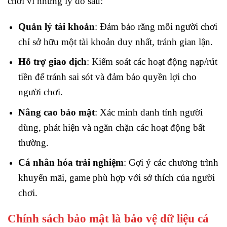
chơi vì những lý do sau:
Quản lý tài khoản
: Đảm bảo rằng mỗi người chơi
chỉ sở hữu một tài khoản duy nhất, tránh gian lận.
Hỗ trợ giao dịch
: Kiểm soát các hoạt động nạp/rút
tiền để tránh sai sót và đảm bảo quyền lợi cho
người chơi.
Nâng cao bảo mật
: Xác minh danh tính người
dùng, phát hiện và ngăn chặn các hoạt động bất
thường.
Cá nhân hóa trải nghiệm
: Gợi ý các chương trình
khuyến mãi, game phù hợp với sở thích của người
chơi.
Chính sách bảo mật là bảo vệ dữ liệu cá