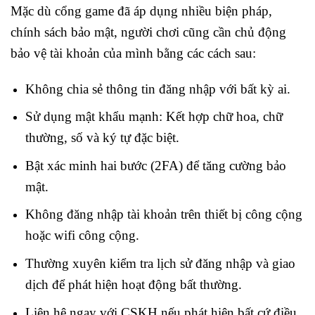
Mặc dù cổng game đã áp dụng nhiều biện pháp,
chính sách bảo mật, người chơi cũng cần chủ động
bảo vệ tài khoản của mình bằng các cách sau:
Không chia sẻ thông tin đăng nhập với bất kỳ ai.
Sử dụng mật khẩu mạnh: Kết hợp chữ hoa, chữ
thường, số và ký tự đặc biệt.
Bật xác minh hai bước (2FA) để tăng cường bảo
mật.
Không đăng nhập tài khoản trên thiết bị công cộng
hoặc wifi công cộng.
Thường xuyên kiểm tra lịch sử đăng nhập và giao
dịch để phát hiện hoạt động bất thường.
Liên hệ ngay với CSKH nếu phát hiện bất cứ điều