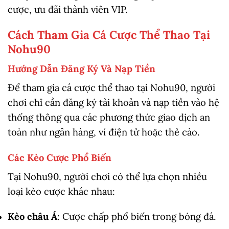
cược, ưu đãi thành viên VIP.
Cách Tham Gia Cá Cược Thể Thao Tại
Nohu90
Hướng Dẫn Đăng Ký Và Nạp Tiền
Để tham gia cá cược thể thao tại Nohu90, người
chơi chỉ cần đăng ký tài khoản và nạp tiền vào hệ
thống thông qua các phương thức giao dịch an
toàn như ngân hàng, ví điện tử hoặc thẻ cào.
Các Kèo Cược Phổ Biến
Tại Nohu90, người chơi có thể lựa chọn nhiều
loại kèo cược khác nhau:
Kèo châu Á
: Cược chấp phổ biến trong bóng đá.