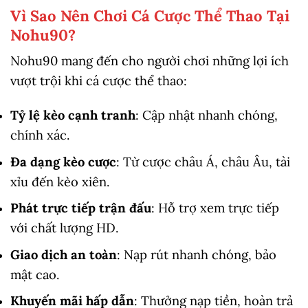
Vì Sao Nên Chơi Cá Cược Thể Thao Tại
Nohu90?
Nohu90 mang đến cho người chơi những lợi ích
vượt trội khi cá cược thể thao:
Tỷ lệ kèo cạnh tranh
: Cập nhật nhanh chóng,
chính xác.
Đa dạng kèo cược
: Từ cược châu Á, châu Âu, tài
xỉu đến kèo xiên.
Phát trực tiếp trận đấu
: Hỗ trợ xem trực tiếp
với chất lượng HD.
Giao dịch an toàn
: Nạp rút nhanh chóng, bảo
mật cao.
Khuyến mãi hấp dẫn
: Thưởng nạp tiền, hoàn trả