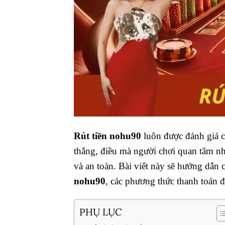
Rút tiền nohu90
luôn được đánh giá c
thắng, điều mà người chơi quan tâm nhấ
và an toàn. Bài viết này sẽ hướng dẫn ch
nohu90
, các phương thức thanh toán đ
PHỤ LỤC