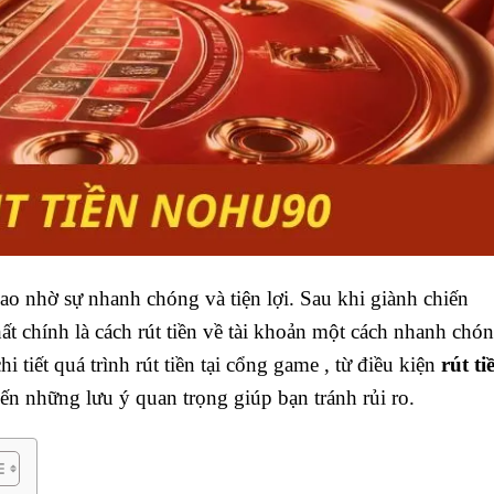
ao nhờ sự nhanh chóng và tiện lợi. Sau khi giành chiến
t chính là cách rút tiền về tài khoản một cách nhanh chó
i tiết quá trình rút tiền tại cổng game , từ điều kiện
rút ti
ến những lưu ý quan trọng giúp bạn tránh rủi ro.