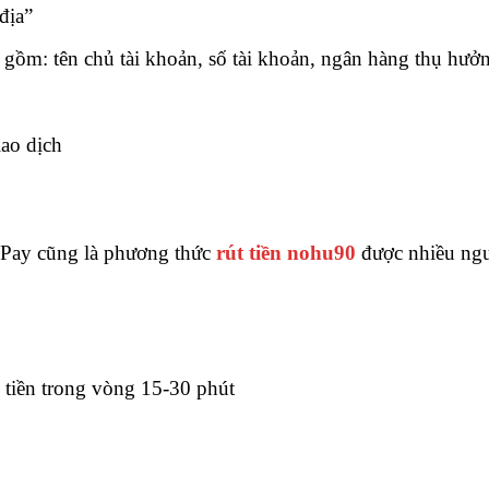
địa”
 gồm: tên chủ tài khoản, số tài khoản, ngân hàng thụ hưở
iao dịch
lPay cũng là phương thức
rút tiền nohu90
được nhiều ng
 tiền trong vòng 15-30 phút