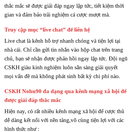
thắc mắc sẽ được giải đáp ngay lập tức, tiết kiệm thời
gian và đảm bảo trải nghiệm cá cược mượt mà.
Truy cập mục “live chat” để liên hệ
Live chat là kênh hỗ trợ nhanh chóng và tiện lợi tại
nhà cái. Chỉ cần gửi tin nhắn vào hộp chat trên trang
chủ, bạn sẽ nhận được phản hồi ngay lập tức. Đội ngũ
CSKH giàu kinh nghiệm luôn sẵn sàng giải quyết
mọi vấn đề mà không phát sinh bất kỳ chi phí nào.
CSKH Nohu90 đa dạng qua kênh mạng xã hội để
được giải đáp thắc mắc
Hiện nay, có rất nhiều kênh mạng xã hội để cược thủ
dễ dàng kết nối với nền tảng,vô cùng tiện lợi với các
hình thức như :