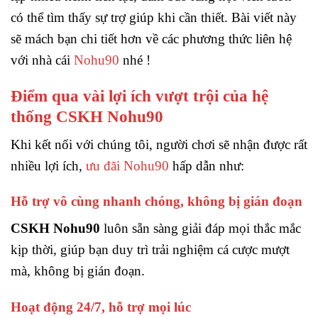
có thể tìm thấy sự trợ giúp khi cần thiết. Bài viết này
sẽ mách bạn chi tiết hơn về các phương thức liên hệ
với nhà cái
Nohu90
nhé !
Điểm qua vài lợi ích vượt trội của hệ
thống CSKH Nohu90
Khi kết nối với chúng tôi, người chơi sẽ nhận được rất
nhiều lợi ích,
ưu đãi Nohu90
hấp dẫn như:
Hỗ trợ vô cùng nhanh chóng, không bị gián đoạn
CSKH Nohu90
luôn sẵn sàng giải đáp mọi thắc mắc
kịp thời, giúp bạn duy trì trải nghiệm cá cược mượt
mà, không bị gián đoạn.
Hoạt động 24/7, hỗ trợ mọi lúc