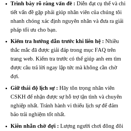
Trình bày rõ ràng vấn đề :
Diễn đạt cụ thể và chi
tiết vấn đề gặp phải giúp nhân viên của chúng tôi
nhanh chóng xác định nguyên nhân và đưa ra giải
pháp tối ưu cho bạn.
Kiểm tra hướng dẫn trước khi liên hệ :
Nhiều
thắc mắc đã được giải đáp trong mục FAQ trên
trang web. Kiểm tra trước có thể giúp anh em tìm
được câu trả lời ngay lập tức mà không cần chờ
đợi.
Giữ thái độ lịch sự :
Hãy tôn trọng nhân viên
CSKH để nhận được sự hỗ trợ tận tình và chuyên
nghiệp nhất. Tránh hành vi thiếu lịch sự để đảm
bảo trải nghiệm tốt nhất.
Kiên nhẫn chờ đợi :
Lượng người chơi đông đôi