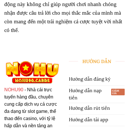
động này không chỉ giúp người chơi nhanh chóng
nhận được câu trả lời cho mọi thắc mắc của mình mà
còn mang đến một trải nghiệm cá cược tuyệt vời nhất
có thể.
HƯỚNG DẪN
Hướng dẫn đăng ký
NOHU90
-
Nhà cái trực
Hướng dẫn nạp
tuyến hàng đầu, chuyên
tiền
cung cấp dịch vụ cá cược
Hướng dẫn rút tiền
đa dạng từ slot game, thể
thao đến casino, với tỷ lệ
Hướng dẫn tải app
hấp dẫn và nền tảng an