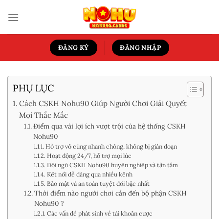
Bỏ
qua
nội
dung
ĐĂNG KÝ
ĐĂNG NHẬP
PHỤ LỤC
Cách CSKH Nohu90 Giúp Người Chơi Giải Quyết
Mọi Thắc Mắc
Điểm qua vài lợi ích vượt trội của hệ thống CSKH
Nohu90
Hỗ trợ vô cùng nhanh chóng, không bị gián đoạn
Hoạt động 24/7, hỗ trợ mọi lúc
Đội ngũ CSKH Nohu90 huyên nghiệp và tận tâm
Kết nối dễ dàng qua nhiều kênh
Bảo mật và an toàn tuyệt đối bậc nhất
Thời điểm nào người chơi cần đến bộ phận CSKH
Nohu90 ?
Các vấn đề phát sinh về tài khoản cược