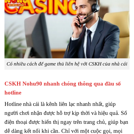
Có nhiều cách để game thủ liên hệ với CSKH của nhà cái
CSKH Nohu90 nhanh chóng thông qua đầu số
hotline
Hotline nhà cái là kênh liên lạc nhanh nhất, giúp
người chơi nhận được hỗ trợ kịp thời và hiệu quả. Số
điện thoại được hiển thị ngay trên trang chủ, giúp bạn
dễ dàng kết nối khi cần. Chỉ với một cuộc gọi, mọi