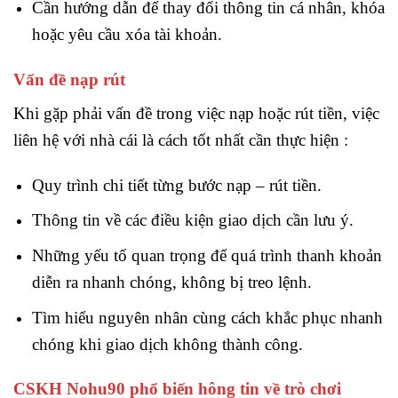
Cần hướng dẫn để thay đổi thông tin cá nhân, khóa
hoặc yêu cầu xóa tài khoản.
Vấn đề nạp rút
Khi gặp phải vấn đề trong việc nạp hoặc rút tiền, việc
liên hệ với nhà cái là cách tốt nhất cần thực hiện :
Quy trình chi tiết từng bước nạp – rút tiền.
Thông tin về các điều kiện giao dịch cần lưu ý.
Những yếu tố quan trọng để quá trình thanh khoản
diễn ra nhanh chóng, không bị treo lệnh.
Tìm hiểu nguyên nhân cùng cách khắc phục nhanh
chóng khi giao dịch không thành công.
CSKH Nohu90 phổ biến hông tin về trò chơi