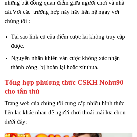
những bất đồng quan điểm giữa người chơi và nhà
cái.Với các trường hợp này hãy liên hệ ngay với
chúng tôi :
Tại sao link cũ của điểm cược lại không truy cập
được.
Nguyên nhân khiến ván cược không xác nhận
thành công, bị hoàn lại hoặc xử thua.
Tổng hợp phương thức CSKH Nohu90
cho tân thủ
Trang web của chúng tôi cung cấp nhiều hình thức
liên lạc khác nhau để người chơi thoải mái lựa chọn
dưới đây: