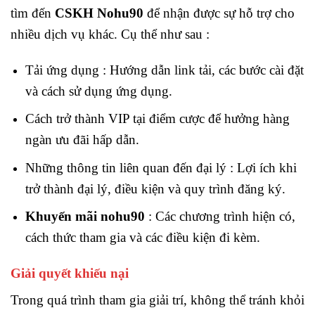
tìm đến
CSKH Nohu90
để nhận được sự hỗ trợ cho
nhiều dịch vụ khác. Cụ thể như sau :
Tải ứng dụng : Hướng dẫn link tải, các bước cài đặt
và cách sử dụng ứng dụng.
Cách trở thành VIP tại điểm cược để hưởng hàng
ngàn ưu đãi hấp dẫn.
Những thông tin liên quan đến đại lý : Lợi ích khi
trở thành đại lý, điều kiện và quy trình đăng ký.
Khuyến mãi nohu90
: Các chương trình hiện có,
cách thức tham gia và các điều kiện đi kèm.
Giải quyết khiếu nại
Trong quá trình tham gia giải trí, không thể tránh khỏi