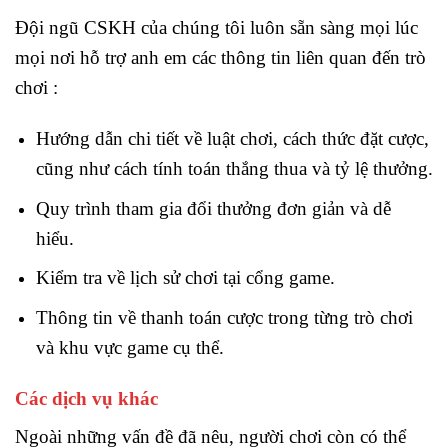
Đội ngũ CSKH của chúng tôi luôn sẵn sàng mọi lúc
mọi nơi hỗ trợ anh em các thông tin liên quan đến trò
chơi :
Hướng dẫn chi tiết về luật chơi, cách thức đặt cược,
cũng như cách tính toán thắng thua và tỷ lệ thưởng.
Quy trình tham gia đổi thưởng đơn giản và dễ
hiểu.
Kiểm tra về lịch sử chơi tại cổng game.
Thông tin về thanh toán cược trong từng trò chơi
và khu vực game cụ thể.
Các dịch vụ khác
Ngoài những vấn đề đã nêu, người chơi còn có thể