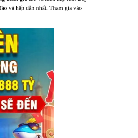
 đáo và hấp dẫn nhất. Tham gia vào