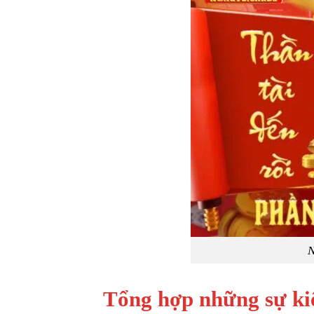
N
Tổng hợp những sự ki