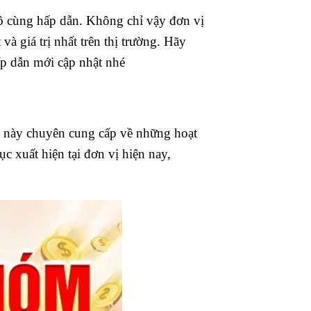
 vô cùng hấp dẫn. Không chỉ vậy đơn vị
à giá trị nhất trên thị trường. Hãy
p dẫn mới cập nhật nhé
ệu này chuyên cung cấp về những hoạt
 xuất hiện tại đơn vị hiện nay,