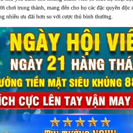
ười chơi trung thành, mang đến cho họ các đặc quyền độc
ng nhiều ưu đãi hơn so với cược thủ bình thường.