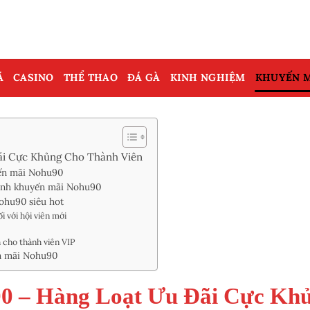
Á
CASINO
THỂ THAO
ĐÁ GÀ
KINH NGHIỆM
KHUYẾN M
ãi Cực Khủng Cho Thành Viên
yến mãi Nohu90
rình khuyến mãi Nohu90
ohu90 siêu hot
 với hội viên mới
cho thành viên VIP
ến mãi Nohu90
0 – Hàng Loạt Ưu Đãi Cực Khủ