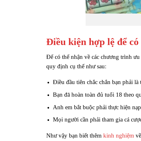
Điều kiện hợp lệ để c
Để có thể nhận về các chương trình ưu
quy định cụ thể như sau:
Điều đầu tiên chắc chắn bạn phải là
Bạn đã hoàn toàn đủ tuổi 18 theo q
Anh em bắt buộc phải thực hiện nạp 
Mọi người cần phải tham gia cá cược
Như vậy bạn biết thêm
kinh nghiệm
về