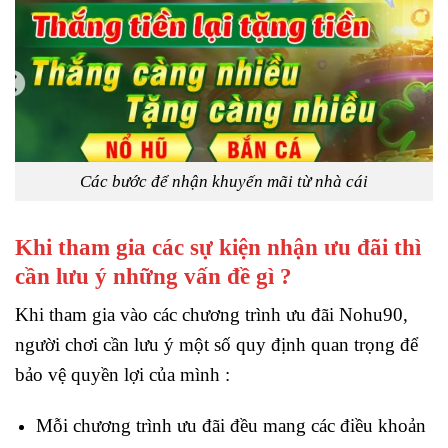
Các bước để nhận khuyến mãi từ nhà cái
Khi tham gia các sự kiện nhận ưu đãi thì
cần lưu ý những vấn đề gì ?
Khi tham gia vào các chương trình ưu đãi Nohu90,
người chơi cần lưu ý một số quy định quan trọng để
bảo vệ quyền lợi của mình :
Mỗi chương trình ưu đãi đều mang các điều khoản