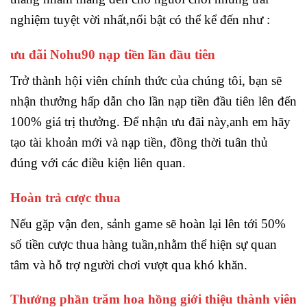
nghiệm tuyệt vời nhất,nổi bật có thể kể đến như :
ưu đãi Nohu90 nạp tiền lần đầu tiên
Trở thành hội viên chính thức của chúng tôi, bạn sẽ
nhận thưởng hấp dẫn cho lần nạp tiền đầu tiên lên đến
100% giá trị thưởng. Để nhận ưu đãi này,anh em hãy
tạo tài khoản mới và nạp tiền, đồng thời tuân thủ
đúng với các điều kiện liên quan.
Hoàn trả cược thua
Nếu gặp vận đen, sảnh game sẽ hoàn lại lên tới 50%
số tiền cược thua hàng tuần,nhằm thể hiện sự quan
tâm và hỗ trợ người chơi vượt qua khó khăn.
Thưởng phần trăm hoa hồng giới thiệu thành viên