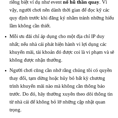
riêng biệt ví dụ như event
nổ hũ thần quay
. Vì
vậy, người chơi nên dành thời gian để đọc kỹ các
quy định trước khi đăng ký nhằm tránh những hiểu
lầm không cần thiết.
Mỗi ưu đãi chỉ áp dụng cho một địa chỉ IP duy
nhất; nếu nhà cái phát hiện hành vi lợi dụng các
khuyến mãi, tài khoản đó được coi là vi phạm và sẽ
không được nhận thưởng.
Người chơi cũng cần nhớ rằng chúng tôi có quyền
thay đổi, tạm dừng hoặc hủy bỏ bất kỳ chương
trình khuyến mãi nào mà không cần thông báo
trước. Do đó, hãy thường xuyên theo dõi thông tin
từ nhà cái để không bỏ lỡ những cập nhật quan
trọng.