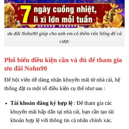
ưu đãi Nohu90 giúp cho anh em có thêm vốn liếng để cá
cược
Phổ biến điều kiện cần và đủ để tham gia
ưu đãi Nohu90
Để hội viên dễ dàng nhận khuyến mãi từ nhà cái, hệ
thống đặt ra một số điều kiện cụ thể như sau :
Tài khoản đăng ký hợp lệ
: Để tham gia các
khuyến mãi hấp dẫn tại nhà cái, bạn cần tạo tài
khoản hợp lệ với thông tin cá nhân chính xác.