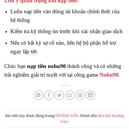
Lưu ý quan trọng khi nạp tiền:
Luôn nạp tiền vào đúng tài khoản chính thức của
hệ thống
Kiểm tra kỹ thông tin trước khi xác nhận giao dịch
Nếu có bất kỳ sự cố nào, liên hệ bộ phận hỗ trợ
ngay lập tức
Chúc bạn
nạp tiền nohu90
thành công và có những
trải nghiệm giải trí tuyệt vời tại cổng game
Nohu90
.
Bài viết này được đăng trong
HƯỚNG DẪN
. Đánh dấu
liên kết thường
trực
.