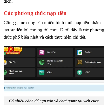
dịch.
Các phương thức nạp tiền
Cổng game cung cấp nhiều hình thức nạp tiền nhằm
tạo sự tiện lợi cho người chơi. Dưới đây là các phương
thức phổ biến nhất và cách thực hiện chi tiết.
Có nhiều cách để nạp vốn và chơi game tại web cược