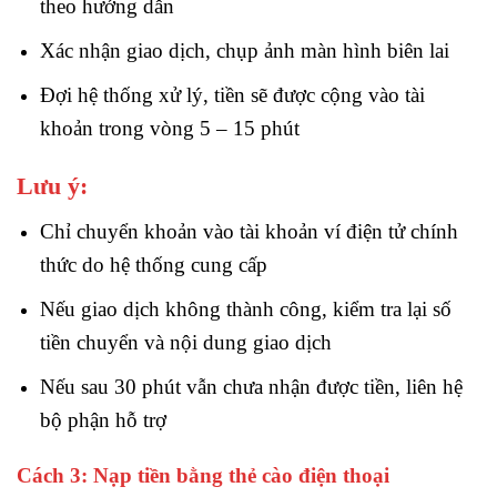
theo hướng dẫn
Xác nhận giao dịch, chụp ảnh màn hình biên lai
Đợi hệ thống xử lý, tiền sẽ được cộng vào tài
khoản trong vòng 5 – 15 phút
Lưu ý:
Chỉ chuyển khoản vào tài khoản ví điện tử chính
thức do hệ thống cung cấp
Nếu giao dịch không thành công, kiểm tra lại số
tiền chuyển và nội dung giao dịch
Nếu sau 30 phút vẫn chưa nhận được tiền, liên hệ
bộ phận hỗ trợ
Cách 3: Nạp tiền bằng thẻ cào điện thoại