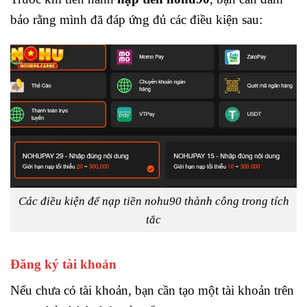
bảo rằng mình đã đáp ứng đủ các điều kiện sau:
Các điều kiện để nạp tiền nohu90 thành công trong tích
tắc
Đăng ký tài khoản
Nếu chưa có tài khoản, bạn cần tạo một tài khoản trên