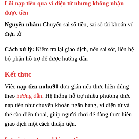
Lỗi nạp tiền qua ví điện tử nhưng không nhận
được tiền
Nguyên nhân:
Chuyển sai số tiền, sai số tài khoản ví
điện tử
Cách xử lý:
Kiểm tra lại giao dịch, nếu sai sót, liên hệ
bộ phận hỗ trợ để được hướng dẫn
Kết thúc
Việc
nạp tiền nohu90
đơn giản nếu thực hiện đúng
theo
hướng dẫn
. Hệ thống hỗ trợ nhiều phương thức
nạp tiền như chuyển khoản ngân hàng, ví điện tử và
thẻ cào điện thoại, giúp người chơi dễ dàng thực hiện
giao dịch một cách thuận tiện.