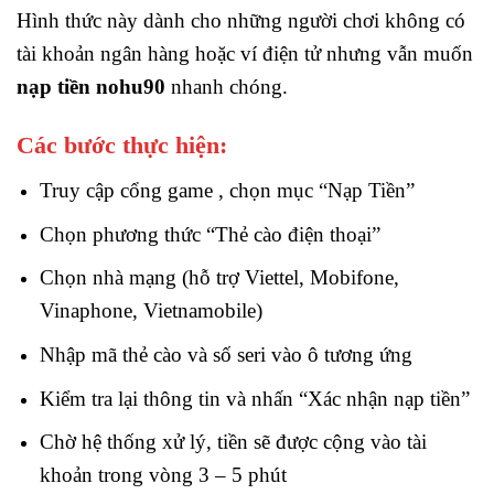
Hình thức này dành cho những người chơi không có
tài khoản ngân hàng hoặc ví điện tử nhưng vẫn muốn
nạp tiền nohu90
nhanh chóng.
Các bước thực hiện:
Truy cập cổng game , chọn mục “Nạp Tiền”
Chọn phương thức “Thẻ cào điện thoại”
Chọn nhà mạng (hỗ trợ Viettel, Mobifone,
Vinaphone, Vietnamobile)
Nhập mã thẻ cào và số seri vào ô tương ứng
Kiểm tra lại thông tin và nhấn “Xác nhận nạp tiền”
Chờ hệ thống xử lý, tiền sẽ được cộng vào tài
khoản trong vòng 3 – 5 phút