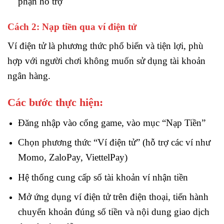
phận hỗ trợ
Cách 2: Nạp tiền qua ví điện tử
Ví điện tử là phương thức phổ biến và tiện lợi, phù
hợp với người chơi không muốn sử dụng tài khoản
ngân hàng.
Các bước thực hiện:
Đăng nhập vào cổng game, vào mục “Nạp Tiền”
Chọn phương thức “Ví điện tử” (hỗ trợ các ví như
Momo, ZaloPay, ViettelPay)
Hệ thống cung cấp số tài khoản ví nhận tiền
Mở ứng dụng ví điện tử trên điện thoại, tiến hành
chuyển khoản đúng số tiền và nội dung giao dịch