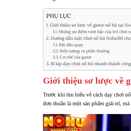
PHỤ LỤC
Giới thiệu sơ lược về game nổ hũ tại N
Những ưu điểm vượt bậc của trò chơi n
Hướng dẫn luật chơi nổ hũ Nohu90 cho
Bắt đầu quay
Biểu tượng và phần thưởng
Cơ chế của game
Bí kíp dạy chơi nổ hũ nhanh thành côn
Giới thiệu sơ lược về
Trước khi tìm hiểu về cách dạy chơi n
đơn thuần là một sản phẩm giải trí, mà 