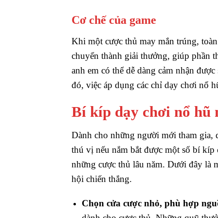
Cơ chế của game
Khi một cược thủ may mắn trúng, toàn 
chuyển thành giải thưởng, giúp phần t
anh em có thể dễ dàng cảm nhận được s
đó, việc áp dụng các chỉ dạy chơi nổ h
Bí kíp dạy chơi nổ hũ
Dành cho những người mới tham gia, d
thú vị nếu nắm bắt được một số bí kí
những cược thủ lâu năm. Dưới đây là m
hội chiến thắng.
Chọn cửa cược nhỏ, phù hợp nguồ
dành cho cược thủ. Những quỹ thưở