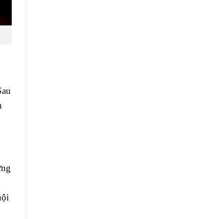
Sau
n
ững
hội