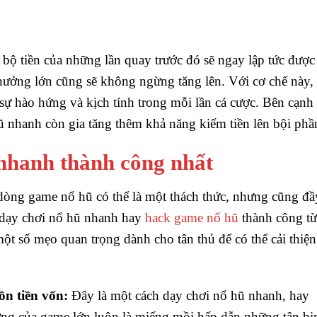
bộ tiền của những lần quay trước đó sẽ ngay lập tức được
hưởng lớn cũng sẽ không ngừng tăng lên. Với cơ chế này,
ự hào hứng và kịch tính trong mỗi lần cá cược. Bên cạnh
ũ nhanh còn gia tăng thêm khả năng kiếm tiền lên bội phầ
 nhanh thành công nhất
òng game nổ hũ có thể là một thách thức, nhưng cũng đầ
p dạy chơi nổ hũ nhanh hay
hack game nổ hũ
thành công từ
ột số mẹo quan trọng dành cho tân thủ để có thể cải thiện
n tiền vốn:
Đây là một cách dạy chơi nổ hũ nhanh, hay
ng của game lớn luôn là miếng mồi hấp dẫn những tân bi