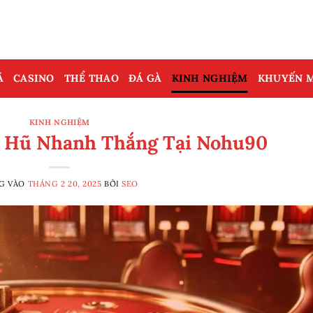
Á
CASINO
THỂ THAO
ĐÁ GÀ
KINH NGHIỆM
KHUYẾN M
KINH NGHIỆM
ổ Hũ Nhanh Thắng Tại Nohu90
G VÀO
THÁNG 2 20, 2025
BỞI
SEO