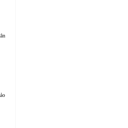
tân
bảo