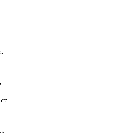
n.
y
 cơ
nh