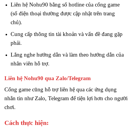
Liên hệ Nohu90 bằng số hotline của cổng game
(số điện thoại thường được cập nhật trên trang
chủ).
Cung cấp thông tin tài khoản và vấn đề đang gặp
phải.
Lắng nghe hướng dẫn và làm theo hướng dẫn của
nhân viên hỗ trợ.
Liên hệ Nohu90 qua Zalo/Telegram
Cổng game cũng hỗ trợ liên hệ qua các ứng dụng
nhắn tin như Zalo, Telegram để tiện lợi hơn cho người
chơi.
Cách thực hiện: