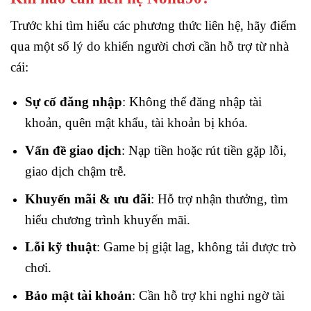
Trước khi tìm hiểu các phương thức liên hệ, hãy điểm
qua một số lý do khiến người chơi cần hỗ trợ từ nhà
cái:
Sự cố đăng nhập
: Không thể đăng nhập tài
khoản, quên mật khẩu, tài khoản bị khóa.
Vấn đề giao dịch
: Nạp tiền hoặc rút tiền gặp lỗi,
giao dịch chậm trễ.
Khuyến mãi & ưu đãi
: Hỗ trợ nhận thưởng, tìm
hiểu chương trình khuyến mãi.
Lỗi kỹ thuật
: Game bị giật lag, không tải được trò
chơi.
Bảo mật tài khoản
: Cần hỗ trợ khi nghi ngờ tài