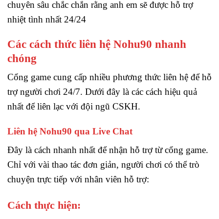
chuyên sâu chắc chắn rằng anh em sẽ được hỗ trợ
nhiệt tình nhất 24/24
Các cách thức liên hệ Nohu90 nhanh
chóng
Cổng game cung cấp nhiều phương thức liên hệ để hỗ
trợ người chơi 24/7. Dưới đây là các cách hiệu quả
nhất để liên lạc với đội ngũ CSKH.
Liên hệ Nohu90 qua Live Chat
Đây là cách nhanh nhất để nhận hỗ trợ từ cổng game.
Chỉ với vài thao tác đơn giản, người chơi có thể trò
chuyện trực tiếp với nhân viên hỗ trợ:
Cách thực hiện: