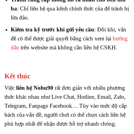
ba
: Chỉ liên hệ qua kênh chính thức của để tránh bị
lừa đảo.
Kiểm tra kỹ trước khi gửi yêu cầu
: Đôi khi, vấn
đề có thể được giải quyết bằng cách xem lại
hướng
dẫn
trên website mà không cần liên hệ CSKH.
Kết thúc
Việc
liên hệ Nohu90
rất đơn giản với nhiều phương
thức khác nhau như Live Chat, Hotline, Email, Zalo,
Telegram, Fanpage Facebook… Tùy vào mức độ cấp
bách của vấn đề, người chơi có thể chọn cách liên hệ
phù hợp nhất để nhận được hỗ trợ nhanh chóng.