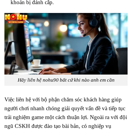
khoản bị đánh cắp.
Hãy liên hệ nohu90 bất cứ khi nào anh em cần
Việc liên hệ với bộ phận chăm sóc khách hàng giúp
người chơi nhanh chóng giải quyết vấn đề và tiếp tục
trải nghiệm game một cách thuận lợi. Ngoài ra với đội
ngũ CSKH được đào tạo bài bản, có nghiệp vụ