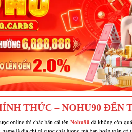
CHÍNH THỨC – NOHU90 ĐẾN 
ợc online thì chắc hẳn cái tên
Nohu90
đã không còn quá 
game là địa chỉ cá cược chất lượng mà bạn hoàn toàn có t