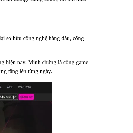
lại sở hữu công nghệ hàng đầu, cổng
ường hiện nay. Minh chứng là cổng game
ừng tăng lên từng ngày.