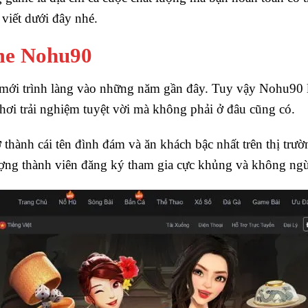
i viết dưới đây nhé.
ame Nohu90
n mới trình làng vào những năm gần đây. Tuy vậy Nohu90 
ơi trải nghiệm tuyệt vời mà không phải ở đâu cũng có.
ở thành cái tên đình đám và ăn khách bậc nhất trên thị tr
lượng thành viên đăng ký tham gia cực khủng và không ng