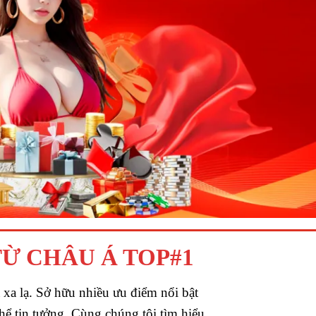
TỪ CHÂU Á TOP#1
xa lạ. Sở hữu nhiều ưu điểm nổi bật
hể tin tưởng. Cùng chúng tôi tìm hiểu