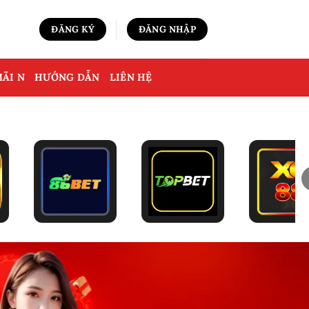
ĐĂNG KÝ
ĐĂNG NHẬP
ÃI N
HƯỚNG DẪN
LIÊN HỆ