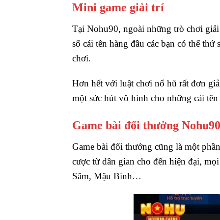
Mini game giải trí
Tại Nohu90, ngoài những trò chơi giải
số cái tên hàng đầu các bạn có thể th
chơi.
Hơn hết với luật chơi nổ hũ rất đơn gi
một sức hút vô hình cho những cái tên
Game bài đổi thưởng Nohu9
Game bài đổi thưởng cũng là một phần 
cược từ dân gian cho đến hiện đại, mọi
Sâm, Mậu Binh…