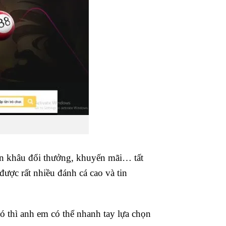
đến khâu đổi thưởng, khuyến mãi… tất
ược rất nhiều đánh cá cao và tin
ó thì anh em có thể nhanh tay lựa chọn