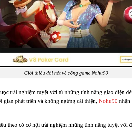
Giới thiệu đôi nét về cổng game Nohu90
ược trải nghiệm tuyệt vời từ những tính năng giao diện 
ời gian phát triển và không ngừng cải thiện,
Nohu90
nhận đ
êu theo có cơ hội trải nghiệm những tính năng tuyệt vời đ