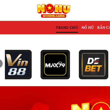
Bỏ
qua
nội
dung
TRANG CHỦ
NỔ HŨ
BẮN C