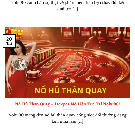
Nohu90 cảnh báo sự thật về phần mềm hứa hẹn thay đổi kết
quả trò [...]
20
Th2
Nổ Hũ Thần Quay – Jackpot Nổ Liên Tục Tại Nohu90!
Nohu90 mang đến nổ hũ thần quay cổng slot đổi thưởng đang
làm mưa làm [...]