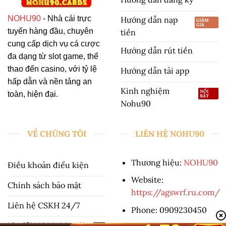
Tại
Nohu90
NOHU90
-
Nhà cái trực
Hướng dẫn nạp
tuyến hàng đầu, chuyên
tiền
cung cấp dịch vụ cá cược
Hướng dẫn rút tiền
đa dạng từ slot game, thể
thao đến casino, với tỷ lệ
Hướng dẫn tải app
hấp dẫn và nền tảng an
Kinh nghiệm
toàn, hiện đại.
Nohu90
VỀ CHÚNG TÔI
LIÊN HỆ NOHU90
Thương hiệu:
NOHU90
Điều khoản điểu kiện
Website:
Chính sách bảo mật
https://agswrf.ru.com/
Liên hệ CSKH 24/7
Phone: 0909230450
Ưu đãi NOHU90 mới