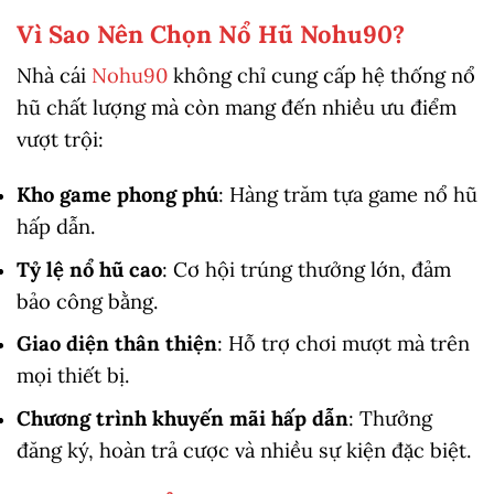
Vì Sao Nên Chọn Nổ Hũ Nohu90?
Nhà cái
Nohu90
không chỉ cung cấp hệ thống nổ
hũ chất lượng mà còn mang đến nhiều ưu điểm
vượt trội:
Kho game phong phú
: Hàng trăm tựa game nổ hũ
hấp dẫn.
Tỷ lệ nổ hũ cao
: Cơ hội trúng thưởng lớn, đảm
bảo công bằng.
Giao diện thân thiện
: Hỗ trợ chơi mượt mà trên
mọi thiết bị.
Chương trình khuyến mãi hấp dẫn
: Thưởng
đăng ký, hoàn trả cược và nhiều sự kiện đặc biệt.