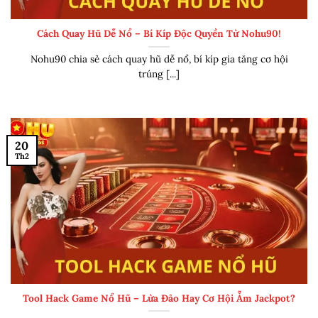
Cách Quay Hũ Dễ Nổ – Bí Kíp Độc Quyền Từ Nohu90!
Nohu90 chia sẻ cách quay hũ dễ nổ, bí kíp gia tăng cơ hội
trúng [...]
20
Th2
Tool Hack Game Nổ Hũ – Lừa Đảo Hay Cơ Hội Ẵm Jackpot?