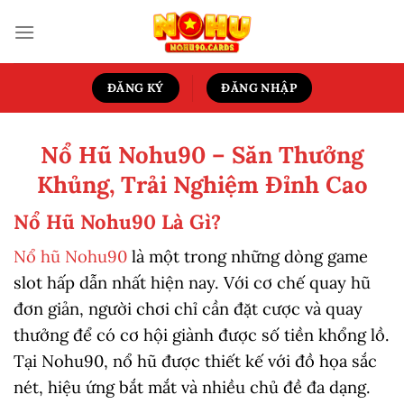
Bỏ
qua
nội
dung
ĐĂNG KÝ
ĐĂNG NHẬP
Nổ Hũ Nohu90 – Săn Thưởng
Khủng, Trải Nghiệm Đỉnh Cao
Nổ Hũ Nohu90 Là Gì?
Nổ hũ Nohu90
là một trong những dòng game
slot hấp dẫn nhất hiện nay. Với cơ chế quay hũ
đơn giản, người chơi chỉ cần đặt cược và quay
thưởng để có cơ hội giành được số tiền khổng lồ.
Tại Nohu90, nổ hũ được thiết kế với đồ họa sắc
nét, hiệu ứng bắt mắt và nhiều chủ đề đa dạng.