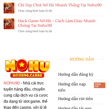
Dẫn
Đời
Mí
Chỉ Dạy Chơi Nổ Hũ Nhanh Thắng Tại Nohu90
Tạo
Phú
Phương
Tài
Quý
Chức năng bình luận bị tắt
ở
Pháp
Khoản
Chỉ
Quay
Cá
Dạy
Hack Game Nổ Hũ – Cách Làm Giàu Nhanh
Hũ
Cược
Chơi
Dễ
Chóng Tại Nohu90
Nổ
Nổ
Chức năng bình luận bị tắt
ở
Hũ
Tại
Hack
Nhanh
Nohu90
Game
Thắng
Nổ
Tại
Hũ
Nohu90
–
Cách
HƯỚNG DẪN
Làm
Giàu
Nhanh
Chóng
Hướng dẫn đăng ký
Tại
Nohu90
NOHU90
-
Nhà cái trực
Hướng dẫn nạp
tuyến hàng đầu, chuyên
tiền
cung cấp dịch vụ cá cược
Hướng dẫn rút tiền
đa dạng từ slot game, thể
thao đến casino, với tỷ lệ
Hướng dẫn tải app