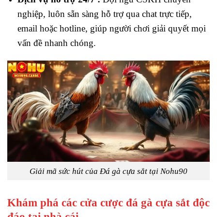
nghiệp, luôn sẵn sàng hỗ trợ qua chat trực tiếp,
email hoặc hotline, giúp người chơi giải quyết mọi
vấn đề nhanh chóng.
Giải mã sức hút của Đá gà cựa sắt tại Nohu90
Khám phá các cửa cược đá gà cựa sắt độc
đáo tại nhà cái