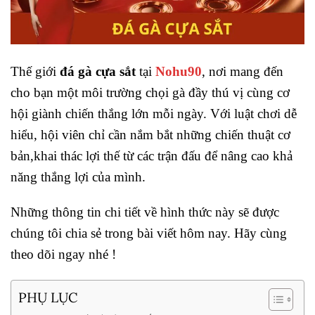
Thế giới
đá gà cựa sắt
tại
Nohu90
,
nơi mang đến
cho bạn một môi trường chọi gà đầy thú vị cùng cơ
hội giành chiến thắng lớn mỗi ngày. Với luật chơi dễ
hiểu, hội viên chỉ cần nắm bắt những chiến thuật cơ
bản,khai thác lợi thế từ các trận đấu để nâng cao khả
năng thắng lợi của mình.
Những thông tin chi tiết về hình thức này sẽ được
chúng tôi chia sẻ trong bài viết hôm nay. Hãy cùng
theo dõi ngay nhé !
PHỤ LỤC