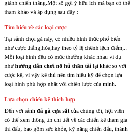
giành chiến thắng.Một số gợi ý hữu ích mà bạn có thể
tham khảo và áp dụng sau đây :
Tìm hiểu về các loại cược
Tại sảnh chọi gà này, có nhiều hình thức phổ biến
như cược thắng,hòa,hay theo tỷ lệ chênh lệch điểm,..
Mỗi loại hình đều có mức thưởng khác nhau ví dụ
như
hướng dẫn chơi nổ hũ thần tài
lại khác so với
cược kê, vì vậy kê thủ nên tìm hiểu kỹ để chọn lựa
loại hình phù hợp nhất với chiến lược của mình.
Lựa chọn chiến kê thích hợp
Đến với sảnh
đá gà cựa sắt
của chúng tôi, hội viên
có thể xem thông tin chi tiết về các chiến kê tham gia
thi đấu, bao gồm sức khỏe, kỹ năng chiến đấu, thành