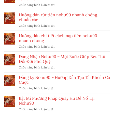
Chức năng bình luận bị tắt
ở
Hướng
dẫn
Hướng dẫn rút tiền nohu90 nhanh chóng,
cách
chuẩn xác
tải
Chức năng bình luận bị tắt
ở
app
Hướng
nohu90
dẫn
Hướng dẫn chi tiết cách nạp tiền nohu90
nhanh
rút
chóng
nhanh chóng
tiền
và
Chức năng bình luận bị tắt
ở
nohu90
tiện
Hướng
nhanh
lợi
dẫn
Đăng Nhập Nohu90 – Một Bước Giúp Bet Thủ
chóng,
chi
chuẩn
Đổi Đời Phú Quý
tiết
xác
Chức năng bình luận bị tắt
ở
cách
Đăng
nạp
Nhập
Đăng ký Nohu90 – Hướng Dẫn Tạo Tài Khoản Cá
tiền
Nohu90
nohu90
Cược
–
nhanh
Chức năng bình luận bị tắt
ở
Một
chóng
Đăng
Bước
ký
Bật Mí Phương Pháp Quay Hũ Dễ Nổ Tại
Giúp
Nohu90
Bet
Nohu90
–
Thủ
Chức năng bình luận bị tắt
ở
Hướng
Đổi
Bật