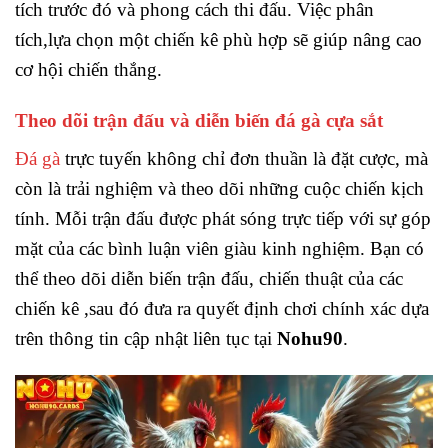
tích trước đó và phong cách thi đấu. Việc phân
tích,lựa chọn một chiến kê phù hợp sẽ giúp nâng cao
cơ hội chiến thắng.
Theo dõi trận đấu và diễn biến đá gà cựa sắt
Đá gà
trực tuyến không chỉ đơn thuần là đặt cược, mà
còn là trải nghiệm và theo dõi những cuộc chiến kịch
tính. Mỗi trận đấu được phát sóng trực tiếp với sự góp
mặt của các bình luận viên giàu kinh nghiệm. Bạn có
thể theo dõi diễn biến trận đấu, chiến thuật của các
chiến kê ,sau đó đưa ra quyết định chơi chính xác dựa
trên thông tin cập nhật liên tục tại
Nohu90
.