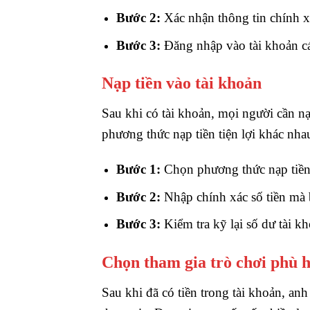
Bước 2:
Xác nhận thông tin chính xá
Bước 3:
Đăng nhập vào tài khoản cá
Nạp tiền vào tài khoản
Sau khi có tài khoản, mọi người cần n
phương thức nạp tiền tiện lợi khác nh
Bước 1:
Chọn phương thức nạp tiền
Bước 2:
Nhập chính xác số tiền mà 
Bước 3:
Kiểm tra kỹ lại số dư tài k
Chọn tham gia trò chơi phù 
Sau khi đã có tiền trong tài khoản, an