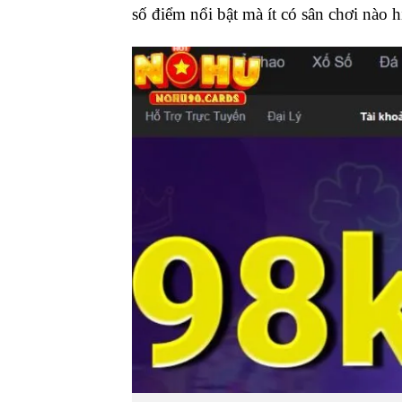
số điểm nổi bật mà ít có sân chơi nào h