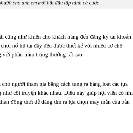
ohu90 cho anh em mới bắt đầu tập tành cá cược
i cũng như khiến cho khách hàng đến đăng ký tài khoản
ò chơi nổ hũ tại đây đều được thiết kế với nhiều cơ chế
 với phần trăm trúng thưởng rất cao.
t cho người tham gia bằng cách tung ra hàng loạt các tựa
 như cốt truyện khác nhau. Điều này giúp hội viên có nh
 chán đồng thời dễ dàng tìm ra lựa chọn may mắn của bản