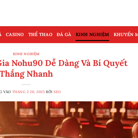
Á
CASINO
THỂ THAO
ĐÁ GÀ
KINH NGHIỆM
KHUYẾN M
KINH NGHIỆM
ia Nohu90 Dễ Dàng Và Bí Quyết
Thắng Nhanh
G VÀO
THÁNG 2 20, 2025
BỞI
SEO