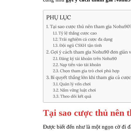
PHỤ LỤC
Tại sao cược thủ nên tham gia Nohu90
Tỷ lệ thắng cược cao
Trải nghiệm cá cược đa dạng
Đội ngũ CSKH tận tình
Gợi ý cách tham gia Nohu90 đơn giản vả
Đăng ký tài khoản trên Nohu90
Nạp tiền vào tài khoản
Chọn tham gia trò chơi phù hợp
Bí quyết thắng lớn khi tham gia cá cượ
Quản lý vốn chơi
Nắm vững luật chơi
Theo dõi kết quả
Tại sao cược thủ nên
Được biết đến như là một ngọn cờ đi 