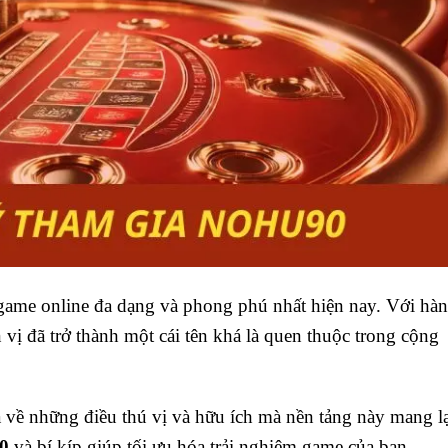
game online đa dạng và phong phú nhất hiện nay. Với hà
 vị đã trở thành một cái tên khá là quen thuộc trong cộng
 về những điều thú vị và hữu ích mà nền tảng này mang lạ
90
và bí kíp giúp tối ưu hóa trải nghiệm game của bạn.