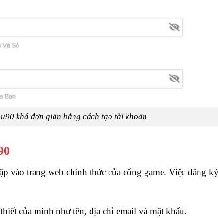
u90 khá đơn giản bằng cách tạo tài khoản
90
 cập vào trang web chính thức của cổng game. Việc đăng k
thiết của mình như tên, địa chỉ email và mật khẩu.