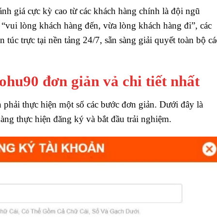
ánh giá cực kỳ cao từ các khách hàng chính là đội ngũ
vui lòng khách hàng đến, vừa lòng khách hàng đi”, các
 túc trực tại nền tảng 24/7, sẵn sàng giải quyết toàn bộ cá
ohu90 đơn giản vả chi tiết nhất
 phải thực hiện một số các bước đơn giản. Dưới đây là
àng thực hiện đăng ký và bắt đầu trải nghiệm.