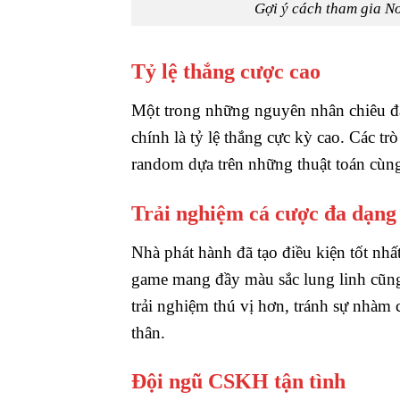
Gợi ý cách tham gia N
Tỷ lệ thắng cược cao
Một trong những nguyên nhân chiêu đã
chính là tỷ lệ thắng cực kỳ cao. Các tr
random dựa trên những thuật toán cùng
Trải nghiệm cá cược đa dạng
Nhà phát hành đã tạo điều kiện tốt nhấ
game mang đầy màu sắc lung linh cũng
trải nghiệm thú vị hơn, tránh sự nhàm
thân.
Đội ngũ CSKH tận tình