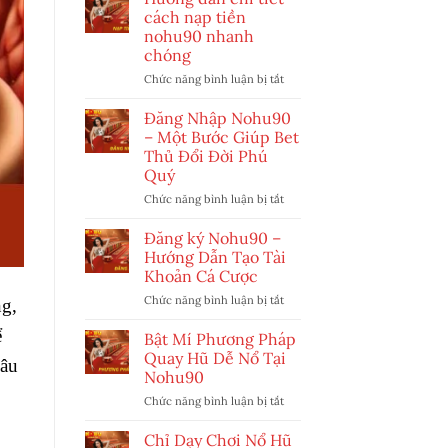
rút
và
cách nạp tiền
tiền
tiện
nohu90 nhanh
nohu90
lợi
chóng
nhanh
chóng,
Chức năng bình luận bị tắt
ở
chuẩn
Hướng
xác
dẫn
Đăng Nhập Nohu90
chi
– Một Bước Giúp Bet
tiết
Thủ Đổi Đời Phú
cách
Quý
nạp
tiền
Chức năng bình luận bị tắt
ở
nohu90
Đăng
nhanh
Nhập
Đăng ký Nohu90 –
chóng
Nohu90
Hướng Dẫn Tạo Tài
–
Khoản Cá Cược
Một
Chức năng bình luận bị tắt
ở
Bước
ng,
Đăng
Giúp
ể
ký
Bet
Bật Mí Phương Pháp
Nohu90
Thủ
Quay Hũ Dễ Nổ Tại
sâu
–
Đổi
Nohu90
Hướng
Đời
Chức năng bình luận bị tắt
ở
Dẫn
Phú
Bật
Tạo
Quý
Mí
Tài
Chỉ Dạy Chơi Nổ Hũ