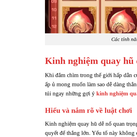
Các tính nă
Kinh nghiệm quay hũ d
Khi đắm chìm trong thế giới hấp dẫn 
ấp ủ mong muốn làm sao dễ dàng thắng
túi ngay những gợi ý
kinh nghiệm qu
Hiểu và nắm rõ về luật chơi
Kinh nghiệm quay hũ dễ nổ quan trọng n
quyết để thắng lớn. Yếu tố này không