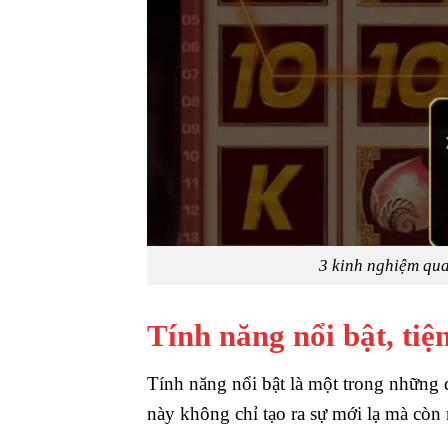
3 kinh nghiệm qu
Tính năng nổi bật, tiệ
Tính năng nổi bật là một trong những 
này không chỉ tạo ra sự mới lạ mà còn