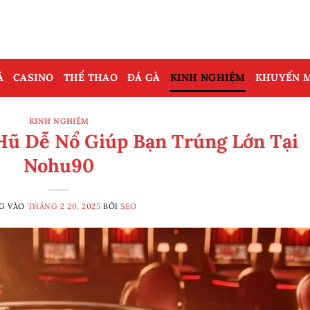
Á
CASINO
THỂ THAO
ĐÁ GÀ
KINH NGHIỆM
KHUYẾN M
KINH NGHIỆM
ũ Dễ Nổ Giúp Bạn Trúng Lớn Tại
Nohu90
G VÀO
THÁNG 2 20, 2025
BỞI
SEO