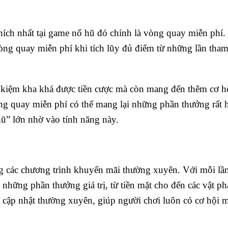
ích nhất tại game nổ hũ đó chính là vòng quay miễn phí.
òng quay miễn phí khi tích lũy đủ điểm từ những lần tha
t kiệm kha khá được tiền cược mà còn mang đến thêm cơ h
ng quay miễn phí có thể mang lại những phần thưởng rất 
hũ” lớn nhờ vào tính năng này.
ng các chương trình khuyến mãi thường xuyên. Với mỗi lầ
 những phần thưởng giá trị, từ tiền mặt cho đến các vật p
cập nhật thường xuyên, giúp người chơi luôn có cơ hội 