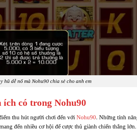
ay hũ dễ nổ mà Nohu90 chia sẻ cho anh em
n ích có trong Nohu90
điểm thu hút người chơi đến với
Nohu90
. Những tính năn
 mang đến nhiều cơ hội để cược thủ giành chiến thắng lớn.